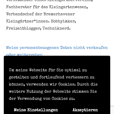
Vorsitzender eines Kleingärtnervereins,
Fachberater für das Kleingartenwesen,
Verbandschef der Bremerhavener
Kleingärtner*innen. Hobbyimker,
Freizeitblogger, Techniknerd.
Meine personenbezogenen Daten nicht verkaufen
oder weitergeben
Um meine Webseite für Sie optimal zu
Kontakt
gestalten und fortlaufend verbessern zu
können, verwenden wir Cookies. Durch die
Impressum
weitere Nutzung der Webseite stimmen Sie
Datenschutzerklärung
der Verwendung von Cookies zu.
Formular zur Anforderung von Benutzerdaten
Meine Einstellungen
Akzeptieren