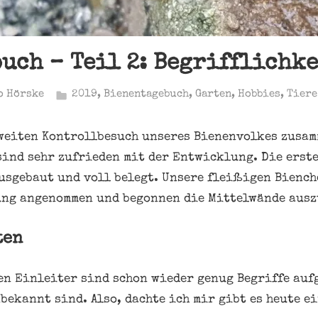
uch – Teil 2: Begrifflichk
o Hörske
2019
,
Bienentagebuch
,
Garten
,
Hobbies
,
Tiere
weiten Kontrollbesuch unseres Bienenvolkes zusam
sind sehr zufrieden mit der Entwicklung. Die erst
usgebaut und voll belegt. Unsere fleißigen Biench
ung angenommen und begonnen die Mittelwände ausz
ten
en Einleiter sind schon wieder genug Begriffe auf
ekannt sind. Also, dachte ich mir gibt es heute e