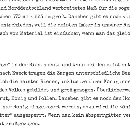
ß (DNM) oder „Einheitsmaß“ (EHM) (Bezeichnung in 
und Norddeutschland verbreitetes Maß für die sog
chen 370 mm x 223 mm groß. Daneben gibt es noch vi
 entschieden, weil die meisten Imker in unserer R
sch von Material ist einfacher, wenn man das glei
tage” in der Bienenbeute und kann bei den meisten
 nach Zweck tragen die Zargen unterschiedliche Be
ich die meisten Bienen, inklusive ihrer Königinn
des Volkes gebildet und großgezogen. Überlicherwe
rut, Honig und Pollen. Daneben gibt es noch den Ho
 nur Honig eingelagert werden, dazu wird die Kön
tter” ausgesperrt. Wenn man kein Absperrgitter ve
ut großgezogen.