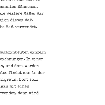
Österreich) ist ein
enannten Rähmchen.
ele weitere Maße. Wir
egion dieses Maß
che Maß verwendet.
 Magazinbeuten einzeln
zeichnungen. In einer
en, und dort werden
ise findet man in der
nigraum. Dort soll
igin mit einen
rwendet, dann wird