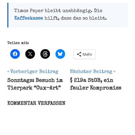
Timos Paper bleibt unabhängig. Die
Kaffeekasse
hilft, dass das so bleibt.
Teilen mit:
Mehr
Beitragsnavigation
Vorheriger Beitrag
Nächster Beitrag
Sonntags: Besuch im
§ 219a StGB, ein
blog
Tierpark “Cux-Art”
fauler Kompromiss
Bremische
Bürgerschaft
KOMMENTAR VERFASSEN
Einig
Erich
Kästner
Gelegenheit