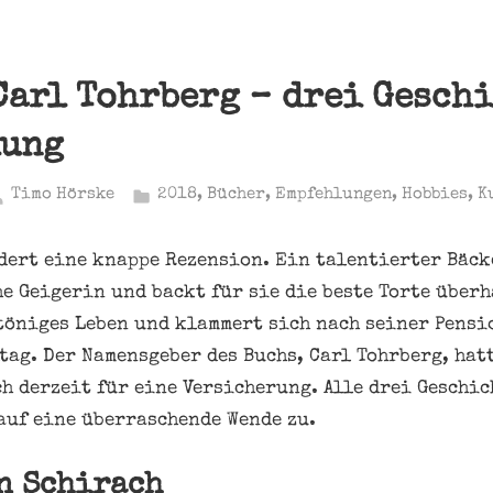
Carl Tohrberg – drei Geschi
lung
Timo Hörske
2018
,
Bücher
,
Empfehlungen
,
Hobbies
,
K
dert eine knappe Rezension. Ein talentierter Bäck
he Geigerin und backt für sie die beste Torte über
töniges Leben und klammert sich nach seiner Pensi
tag. Der Namensgeber des Buchs, Carl Tohrberg, hat
ch derzeit für eine Versicherung. Alle drei Geschi
auf eine überraschende Wende zu.
n Schirach