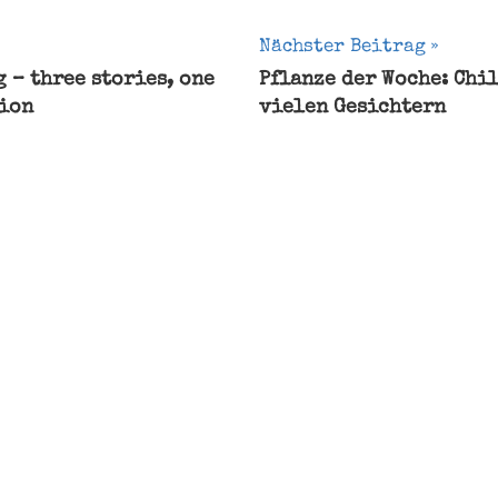
gation
Nächster Beitrag
 – three stories, one
Pflanze der Woche: Chil
ion
vielen Gesichtern