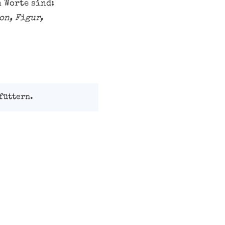
n Worte sind:
on, Figur,
füttern.