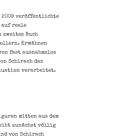
 2009 veröffentlichte
 auf reale
n zweites Buch
sellern. Erwähnen
 von fast ausnahmslos
von Schirach das
tuation verarbeitet.
iguren mitten aus dem
eibt zunächst völlig
and von Schirach