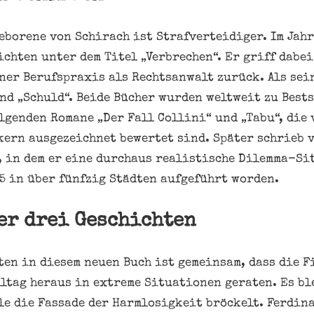
eborene von Schirach ist Strafverteidiger. Im Jahr
chten unter dem Titel „Verbrechen“. Er griff dabei
ner Berufspraxis als Rechtsanwalt zurück. Als sei
nd „Schuld“. Beide Bücher wurden weltweit zu Best
olgenden Romane „Der Fall Collini“ und „Tabu“, die
ern ausgezeichnet bewertet sind. Später schrieb 
“, in dem er eine durchaus realistische Dilemma-Si
15 in über fünfzig Städten aufgeführt worden.
er drei Geschichten
ten in diesem neuen Buch ist gemeinsam, dass die F
ltag heraus in extreme Situationen geraten. Es bl
lle die Fassade der Harmlosigkeit bröckelt. Ferdin