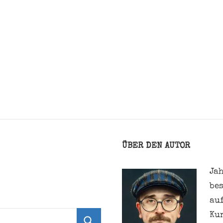
ÜBER DEN AUTOR
Jah
be
au
Ku