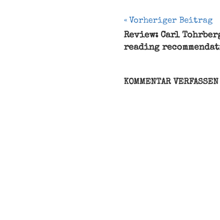
Beitragsnavi
Vorheriger Beitrag
Review: Carl Tohrberg
Buch
reading recommendat
Ferdinand
von
Schirach
KOMMENTAR VERFASSEN
Figur
Geschichte
Leser
Pensionierung
Rezension
Versicherung