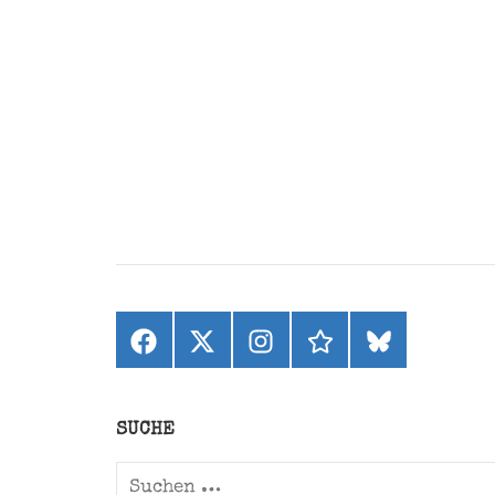
Facebook
X
Instagram
threads
bluesky
(ehemals
Twitter)
SUCHE
Suchen