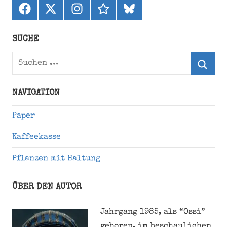
Facebook
X
Instagram
threads
bluesky
(ehemals
Twitter)
SUCHE
Suchen
nach:
Suche
NAVIGATION
Paper
Kaffeekasse
Pflanzen mit Haltung
ÜBER DEN AUTOR
Jahrgang 1985, als “Ossi”
geboren, im beschaulichen