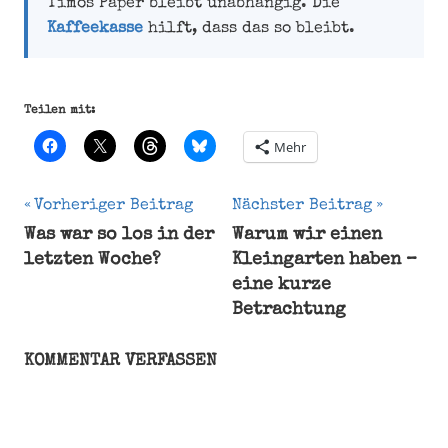
Timos Paper bleibt unabhängig. Die
Kaffeekasse
hilft, dass das so bleibt.
Teilen mit:
Mehr
Beitragsnavigation
Vorheriger Beitrag
Nächster Beitrag
Was war so los in der
Warum wir einen
Ernte
letzten Woche?
Kleingarten haben –
Garten
eine kurze
Johannisbeeren
Betrachtung
Kleingarten
Kleingartenverein
KOMMENTAR VERFASSEN
Ribes
Schrebergarten
Stachelbeere