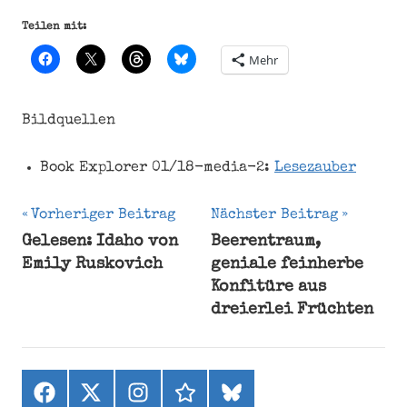
Teilen mit:
Mehr
Bildquellen
Book Explorer 01/18-media-2:
Lesezauber
Beitragsnavigation
Vorheriger Beitrag
Nächster Beitrag
Gelesen: Idaho von
Beerentraum,
Bücher
Emily Ruskovich
geniale feinherbe
Konfitüre aus
dreierlei Früchten
Facebook
X
Instagram
threads
bluesky