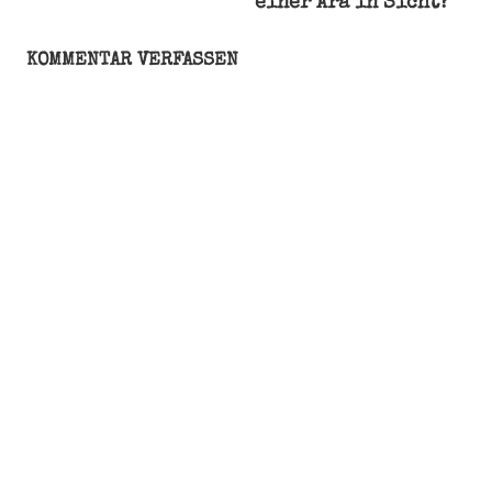
einer Ära in Sicht?
Datenschutz-
Grundverordnung
KOMMENTAR VERFASSEN
Datenschutzerklärung
Datenschutzrecht
dsgvo
Link