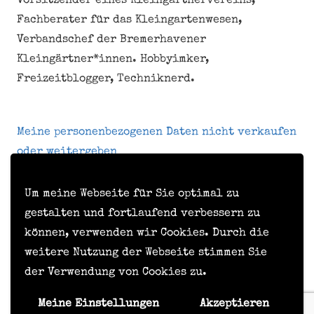
Vorsitzender eines Kleingärtnervereins,
Fachberater für das Kleingartenwesen,
Verbandschef der Bremerhavener
Kleingärtner*innen. Hobbyimker,
Freizeitblogger, Techniknerd.
Meine personenbezogenen Daten nicht verkaufen
oder weitergeben
Um meine Webseite für Sie optimal zu
Kontakt
gestalten und fortlaufend verbessern zu
können, verwenden wir Cookies. Durch die
Impressum
weitere Nutzung der Webseite stimmen Sie
Datenschutzerklärung
der Verwendung von Cookies zu.
Formular zur Anforderung von Benutzerdaten
Meine Einstellungen
Akzeptieren