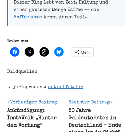
Dieser Blog lebt von Zeit, Haltung und
einer gewissen Menge Kaffee — die
Kaffeekasse
kennt ihren Teil.
Teilen mit:
Mehr
Bildquellen
jurisprudenz:
antic | fotolia
Beitragsnavigation
Vorheriger Beitrag
Nächster Beitrag
Ankündigung:
50 Jahre
25.
InstaWalk „Hinter
Geldautomaten in
Mai
dem Vorhang“
Deutschland – Ende
Cookie