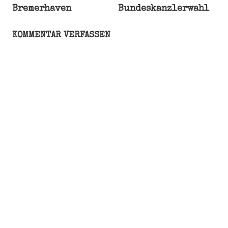
Bremerhaven
Bundeskanzlerwahl
Brown
John
KOMMENTAR VERFASSEN
Grisham
Ken
Follett
Leser
Literaturkritiker
Rezension
Roman