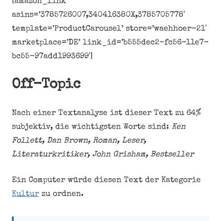
[amazon_link
asins=’3785726007,340416380X,3785705778′
template=’ProductCarousel’ store=’waehhoer-21′
marketplace=’DE’ link_id=’b555dec2-fc56-11e7-
bc55-97add1993699′]
Off-Topic
Nach einer Textanalyse ist dieser Text zu 64%
subjektiv, die wichtigsten Worte sind:
Ken
Follett, Dan Brown, Roman, Leser,
Literaturkritiker, John Grisham, Bestseller
Ein Computer würde diesen Text der Kategorie
Kultur
zu ordnen.