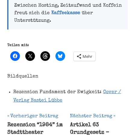
Zwischen Hosting, Zeitaufwand und Koffein
freut sich die
Kaffeekasse
über
Unterstützung.
Teilen mit:
Mehr
Bildquellen
Rezension Fundament der Ewigkeit:
Cover /
Verlag Bastei Lübbe
Beitragsnavigation
Vorheriger Beitrag
Nächster Beitrag
Rezension “1984” im
Artikel 63
Bestseller
Stadttheater
Grundgesetz –
Dan