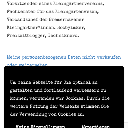
Vorsitzender eines Kleingärtnervereins,
Fachberater für das Kleingartenwesen,
Verbandschef der Bremerhavener
Kleingärtner*innen. Hobbyimker,
Freizeitblogger, Techniknerd.
Meine personenbezogenen Daten nicht verkaufen
oder weitergeben
Um meine Webseite für Sie optimal zu
Kontakt
gestalten und fortlaufend verbessern zu
können, verwenden wir Cookies. Durch die
Impressum
weitere Nutzung der Webseite stimmen Sie
Datenschutzerklärung
der Verwendung von Cookies zu.
Formular zur Anforderung von Benutzerdaten
Meine Einstellungen
Akzeptieren