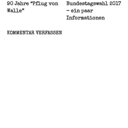
90 Jahre “Pflug von
Bundestagswahl 2017
Bremerhaven
Walle”
– ein paar
Garten
Informationen
Gurke
Kürbis
KOMMENTAR VERFASSEN
Regen
Wasser
Wetter
Zucchini