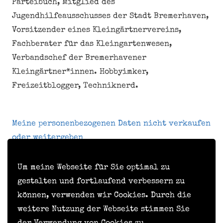
Parteibuch, Mitglied des
Jugendhilfeausschusses der Stadt Bremerhaven,
Vorsitzender eines Kleingärtnervereins,
Fachberater für das Kleingartenwesen,
Verbandschef der Bremerhavener
Kleingärtner*innen. Hobbyimker,
Freizeitblogger, Techniknerd.
Meine personenbezogenen Daten nicht verkaufen
oder weitergeben
Um meine Webseite für Sie optimal zu
Kontakt
gestalten und fortlaufend verbessern zu
können, verwenden wir Cookies. Durch die
Impressum
weitere Nutzung der Webseite stimmen Sie
Datenschutzerklärung