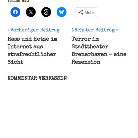
Teilen mit:
Mehr
Beitragsnavigation
Vorheriger Beitrag
Nächster Beitrag
Hass und Hetze im
Terror im
Bundesversammlung
Internet aus
Stadttheater
Gauck
strafrechtlicher
Bremerhaven – eine
Reichstag
Sicht
Rezension
Steinmeier
KOMMENTAR VERFASSEN