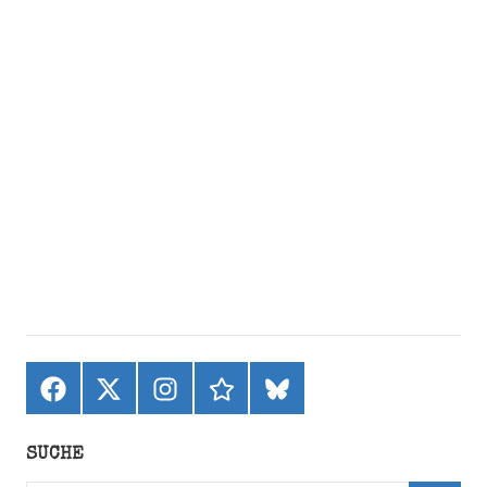
Facebook
X
Instagram
threads
bluesky
(ehemals
Twitter)
SUCHE