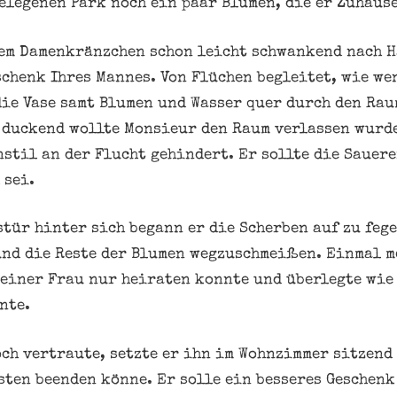
elegenen Park noch ein paar Blumen, die er Zuhause 
nem Damenkränzchen schon leicht schwankend nach 
schenk Ihres Mannes. Von Flüchen begleitet, wie w
die Vase samt Blumen und Wasser quer durch den Rau
 duckend wollte Monsieur den Raum verlassen wurd
nstil an der Flucht gehindert. Er sollte die Sauer
 sei.
stür hinter sich begann er die Scherben auf zu fege
nd die Reste der Blumen wegzuschmeißen. Einmal me
 einer Frau nur heiraten konnte und überlegte wie
nte.
och vertraute, setzte er ihn im Wohnzimmer sitzend 
sten beenden könne. Er solle ein besseres Geschenk