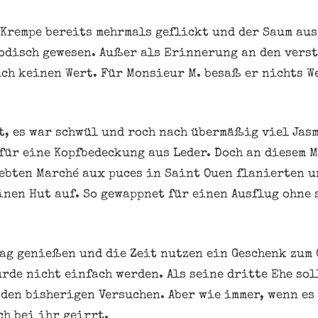
 Krempe bereits mehrmals geflickt und der Saum au
odisch gewesen. Außer als Erinnerung an den verst
ch keinen Wert. Für Monsieur M. besaß er nichts W
.
ft, es war schwül und roch nach übermäßig viel Jas
für eine Kopfbedeckung aus Leder. Doch an diesem 
ebten Marché aux puces in Saint Ouen flanierten un
inen Hut auf. So gewappnet für einen Ausflug ohne
Tag genießen und die Zeit nutzen ein Geschenk zum 
rde nicht einfach werden. Als seine dritte Ehe sol
 den bisherigen Versuchen. Aber wie immer, wenn e
ch bei ihr geirrt.