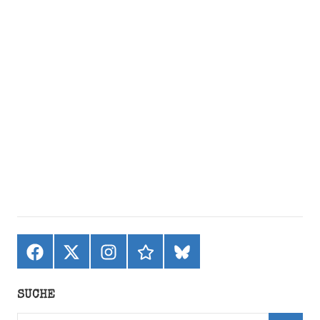
Facebook
X
Instagram
threads
bluesky
(ehemals
Twitter)
SUCHE