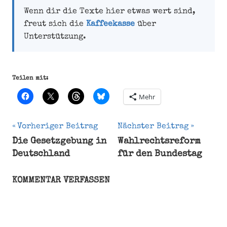
Wenn dir die Texte hier etwas wert sind,
freut sich die
Kaffeekasse
über
Unterstützung.
Teilen mit:
Mehr
Beitragsnavigation
Vorheriger Beitrag
Nächster Beitrag
Die Gesetzgebung in
Wahlrechtsreform
Bundespräsident
Deutschland
für den Bundestag
Bundesversammlung
Gauck
KOMMENTAR VERFASSEN
Wahl