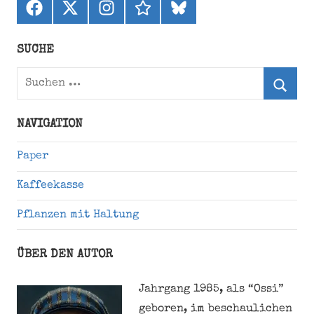
Facebook
X
Instagram
threads
bluesky
(ehemals
Twitter)
SUCHE
Suchen
nach:
Suche
NAVIGATION
Paper
Kaffeekasse
Pflanzen mit Haltung
ÜBER DEN AUTOR
Jahrgang 1985, als “Ossi”
geboren, im beschaulichen