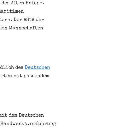
 des Alten Hafens.
 maritimen
ern. Der AStA der
chen Mannschaften
üdlich des
Deutschen
arten mit passendem
mit dem Deutschen
e Handwerksvorführung