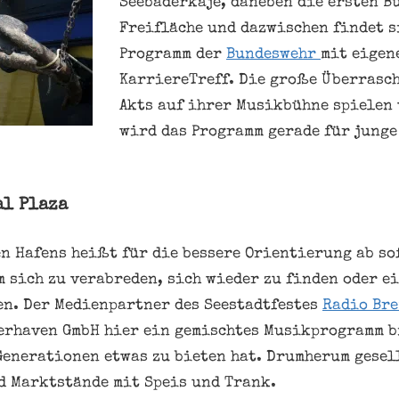
Seebäderkaje, daneben die ersten B
Freifläche und dazwischen findet s
Programm der
Bundeswehr
mit eigen
KarriereTreff. Die große Überrasc
Akts auf ihrer Musikbühne spielen 
wird das Programm gerade für junge
l Plaza
en Hafens heißt für die bessere Orientierung ab so
m sich zu verabreden, sich wieder zu finden oder e
ben. Der Medienpartner des Seestadtfestes
Radio Br
erhaven GmbH hier ein gemischtes Musikprogramm b
Generationen etwas zu bieten hat. Drumherum gesel
d Marktstände mit Speis und Trank.