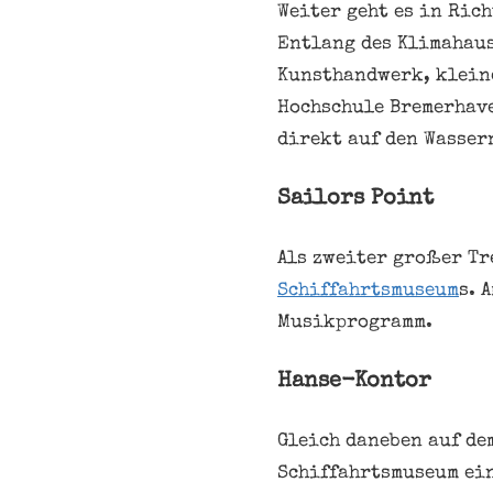
Weiter geht es in Ric
Entlang des Klimahaus
Kunsthandwerk, kleine
Hochschule Bremerhave
direkt auf den Wasser
Sailors Point
Als zweiter großer Tr
Schiffahrtsmuseum
s. 
Musikprogramm.
Hanse-Kontor
Gleich daneben auf de
Schif­fahrtsmuseum ei