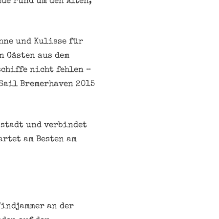
de rund um den Alten,
hne und Kulisse für
n Gästen aus dem
chiffe nicht fehlen –
Sail Bremerha­ven 2015
nstadt und verbindet
artet am Besten am
Windjammer an der