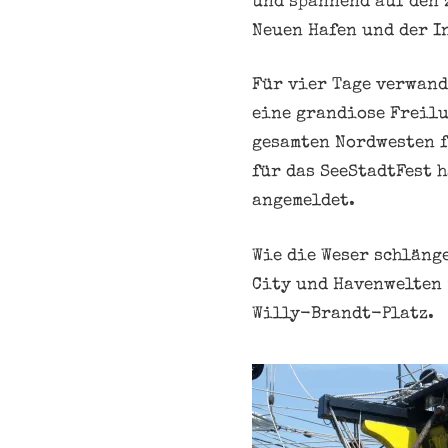
und spannend auf den 
Neuen Hafen und der I
Für vier Tage verwand
eine grandiose Freilu
gesamten Nordwesten f
für das SeeStadtFest 
angemeldet.
Wie die Weser schläng
City und Havenwelten 
Willy-Brandt-Platz.