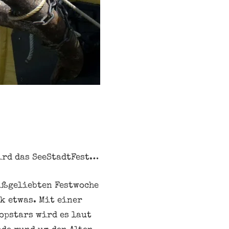
wird das SeeStadtFest…
ißgeliebten Festwoche
k etwas. Mit einer
opstars wird es laut