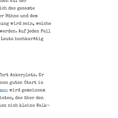
uden auf der
ich das gesamte
er Bühne und dem
hung wird sein, welche
werden. Auf jeden Fall
 Leute hochkarätig
fort Ankerplatz. Er
inen guten Start in
emen
wird gemeinsam
ieten, das über den
len sich kleine Walk-