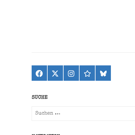
Facebook
X
Instagram
threads
bluesky
(ehemals
Twitter)
SUCHE
Suchen
nach: