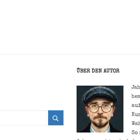
ÜBER DEN AUTOR
Jah
be
au
Ku
Wa
Suchen
So 