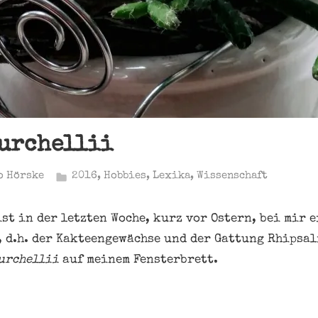
urchellii
o Hörske
2016
,
Hobbies
,
Lexika
,
Wissenschaft
st in der letzten Woche, kurz vor Ostern, bei mir 
, d.h. der Kakteengewächse und der Gattung Rhipsal
urchellii
auf meinem Fensterbrett.