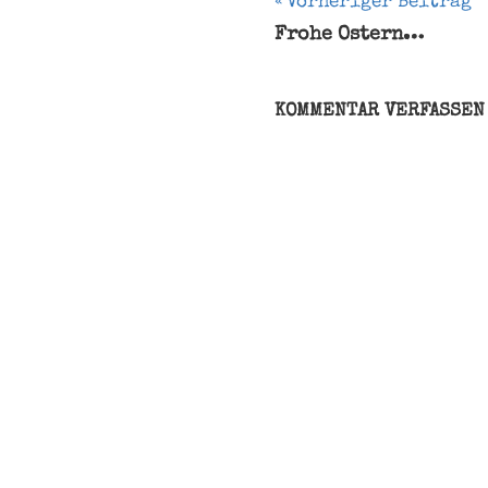
Beitragsnavi
Vorheriger Beitrag
Frohe Ostern…
Areolen
Borsten
Brasilien
KOMMENTAR VERFASSEN
Cactaceae
Kakteen
sukkulent