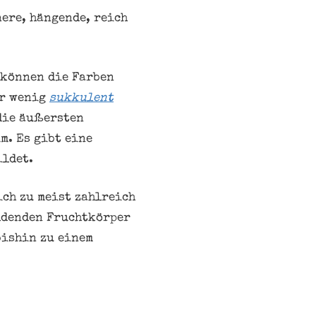
ere, hängende, reich
 können die Farben
ur wenig
sukkulent
 die äußersten
m. Es gibt eine
ildet.
ch zu meist zahlreich
ildenden Fruchtkörper
bishin zu einem