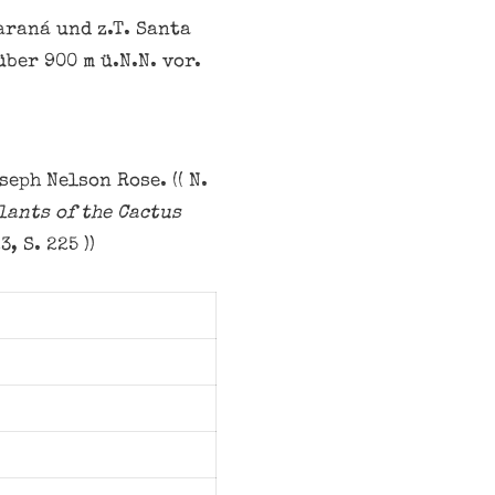
araná und z.T. Santa
ber 900 m ü.N.N. vor.
eph Nelson Rose. ((
N.
lants of the Cactus
 S. 225 ))