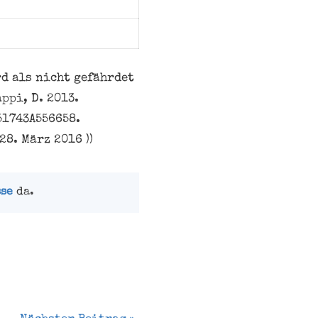
rd als nicht gefährdet
appi, D. 2013.
51743A556658.
28. März 2016 ))
sse
da.