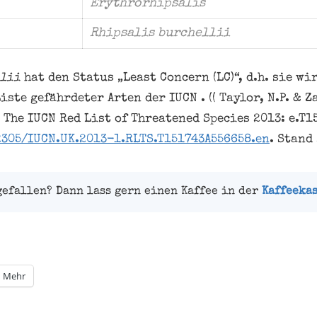
Erythrorhipsalis
Rhipsalis burchellii
llii
hat den Status „Least Concern (LC)“, d.h. sie wi
ste gefährdeter Arten der IUCN . (( Taylor, N.P. & Z
. The IUCN Red List of Threatened Species 2013: e.T1
2305/IUCN.UK.2013-1.RLTS.T151743A556658.en
. Stand 
gefallen? Dann lass gern einen Kaffee in der
Kaffeeka
Mehr