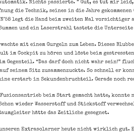
utomatik. Nichts passierte. ” Gut, es tut mir leid,
ffnung die Technik, seines in die Jahre gekommenen
N°58 legt die Hand beim zweiten Mal vorsichtiger 
 Summen und ein Laserstrahl tastete die Unterseite
wachte mit einem Gurgeln zum Leben. Dieses Blubb
ult im Cockpit zu hören und löste beim gestressten
m Gegenteil. “Das darf doch nicht wahr sein!” fluch
auf seinem Sitz zusammenzuckte. So schnell er kon
hine erstarb in Sekundenbruchteil. Gerade noch rec
 Fusionsantrieb beim Start gemacht hatte, konnte 
 Schon wieder Wasserstoff und Stickstoff verwechse
Raumgleiter hätte das Zeitliche gesegnet.
 unseren Extrasolarner heute nicht wirklich gut. 