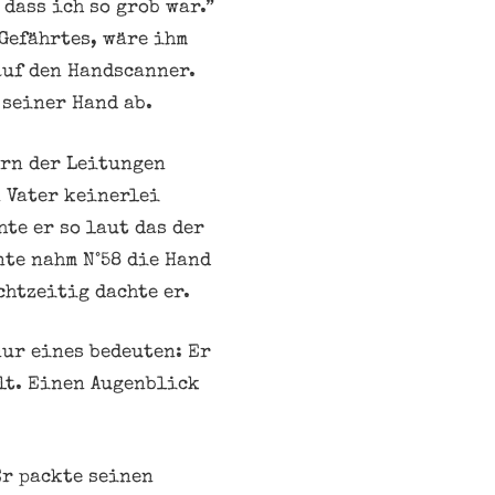
 dass ich so grob war.”
 Gefährtes, wäre ihm
auf den Handscanner.
 seiner Hand ab.
ern der Leitungen
 Vater keinerlei
te er so laut das der
nte nahm N°58 die Hand
htzeitig dachte er.
nur eines bedeuten: Er
lt. Einen Augenblick
Er packte seinen