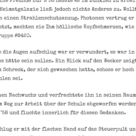
ine Freunde nur N°58 hasste es im Dunklen zu arbei
Heimatgalaxie ließ jedoch nichts Anderes zu. Woll
n einen Strahlenschutzanzug. Photonen vertrug er
etzt, machten sie Ihm höllische Kopfschmerzen, wie 
ruppe #8420.
ge die Augen aufschlug war er verwundert, es war i
s hätte sein sollen. Ein Blick auf den Wecker zeig
 Schreck, der sich gewaschen hatte, schoss er hoch
olen sei.
nen Nachwuchs und verfrachtete ihn in seinen Raum
em Weg zur Arbeit über der Schule abgeworfen werde
N°58 und fluchte innerlich für diesen Gedanken.
hlug er mit der flachen Hand auf das Steuerpult un