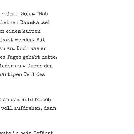
 seinem Sohn: “Hab
 kleinen Raumkapsel
on einem kurzen
ehakt werden. Mit
au an. Doch was er
es Tages gehabt hatte.
wieder aus. Durch den
wärtigen Teil des
s an dem Bild falsch
 voll aufdrehen, dann
aute in sein Gefährt