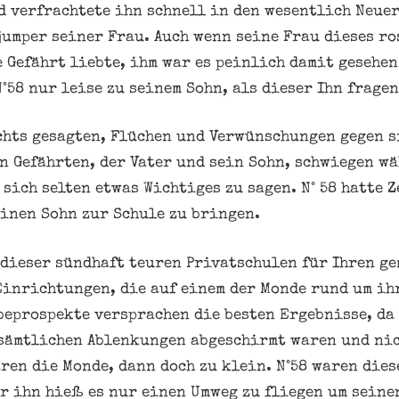
d verfrachtete ihn schnell in den wesentlich Neue
umper seiner Frau. Auch wenn seine Frau dieses ro
 Gefährt liebte, ihm war es peinlich damit gesehen
N°58 nur leise zu seinem Sohn, als dieser Ihn frage
chts gesagten, Flüchen und Verwünschungen gegen s
en Gefährten, der Vater und sein Sohn, schwiegen w
sich selten etwas Wichtiges zu sagen. N° 58 hatte 
einen Sohn zur Schule zu bringen.
 dieser sündhaft teuren Privatschulen für Ihren g
Einrichtungen, die auf einem der Monde rund um ih
beprospekte versprachen die besten Ergebnisse, da
sämtlichen Ablenkungen abgeschirmt waren und nic
ren die Monde, dann doch zu klein. N°58 waren die
ür ihn hieß es nur einen Umweg zu fliegen um seine