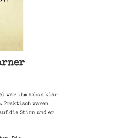
arner
el war ihm schon klar
. Praktisch waren
auf die Stirn und er