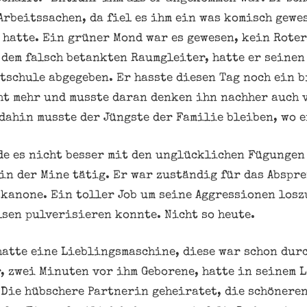
Arbeitssachen, da fiel es ihm ein was komisch gewe
hatte. Ein grüner Mond war es gewesen, kein Roter
 dem falsch betankten Raumgleiter, hatte er seinen
atschule abgegeben. Er hasste diesen Tag noch ein 
cht mehr und musste daran denken ihn nachher auch
dahin musste der Jüngste der Familie bleiben, wo e
de es nicht besser mit den unglücklichen Fügungen 
in der Mine tätig. Er war zuständig für das Abspr
kanone. Ein toller Job um seine Aggressionen los
lsen pulverisieren konnte. Nicht so heute.
atte eine Lieblingsmaschine, diese war schon durc
r, zwei Minuten vor ihm Geborene, hatte in seinem 
. Die hübschere Partnerin geheiratet, die schöner