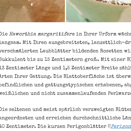
Die
Haworthia
margaritifera
in Ihrer Urform wäch
langsam. Mit Ihren ausgebreiteten, lanzettlich-d
verschmälerten Laubblätter bildenden Rosetten wi
Sukkulent bis zu 15 Zentimetern groß. Mit einer B
13 Zentimeter Länge und 1,5 Zentimeter Breite zähl
Arten Ihrer Gattung. Die Blattoberfläche ist über
befindlichen und gattungstypischen erhabenen, ab
weißlichen und nicht zusammenlaufenden Perlwarz
Die seltenen und meist spärlich verzweigten Blüte
angeordneten und erreichen durchschnittliche Län
40 Zentimeter. Die kurzen Perigonblätter ((
Perigon