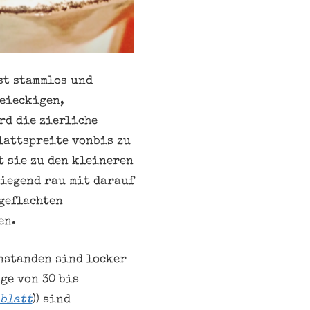
st stammlos und
reieckigen,
rd die zierliche
lattspreite vonbis zu
t sie zu den kleineren
wiegend rau mit darauf
geflachten
en.
nstanden sind locker
ge von 30 bis
blatt
)) sind