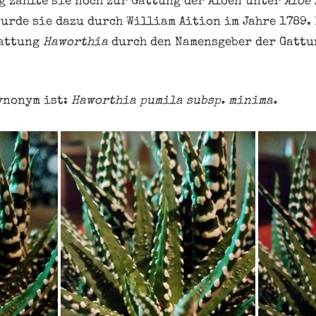
g zählte sie noch zur Gattung der Aloen unter
Aloe
urde sie dazu durch William Aition im Jahre 1789.
Gattung
Haworthia
durch den Namensgeber der Gatt
ynonym ist:
Haworthia pumila subsp. minima.