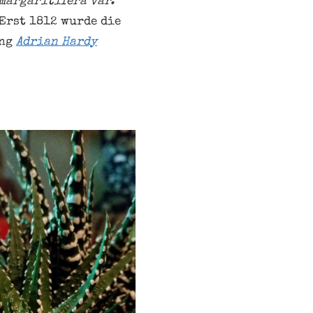
 margaritifera
var.
 Erst 1812 wurde die
ung
Adrian Hardy