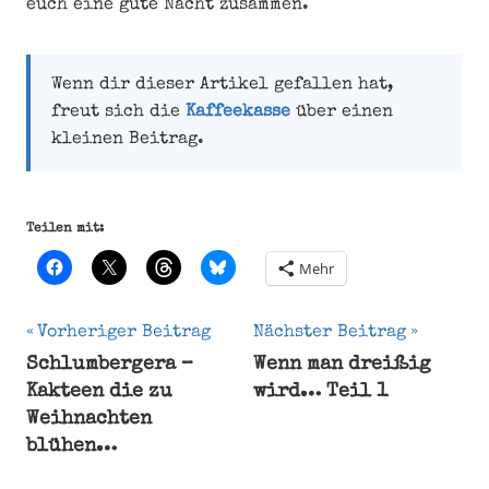
euch eine gute Nacht zusammen.
Wenn dir dieser Artikel gefallen hat,
freut sich die
Kaffeekasse
über einen
kleinen Beitrag.
Teilen mit:
Mehr
Beitragsnavigation
Vorheriger Beitrag
Nächster Beitrag
Schlumbergera –
Wenn man dreißig
Kakteen die zu
wird… Teil 1
Weihnachten
blühen…