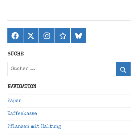
Facebook
X
Instagram
threads
bluesky
(ehemals
Twitter)
SUCHE
Suchen
nach:
Suche
NAVIGATION
Paper
Kaffeekasse
Pflanzen mit Haltung