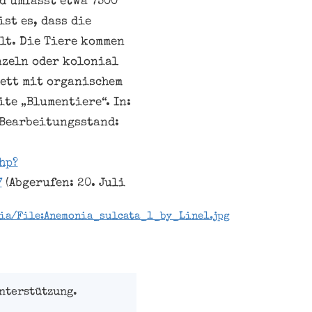
nd umfasst etwa 7500
ist es, dass die
lt. Die Tiere kommen
nzeln oder kolonial
lett mit organischem
ite „Blumentiere“. In:
 Bearbeitungsstand:
hp?
7
(Abgerufen: 20. Juli
ia/File:Anemonia_sulcata_1_by_Line1.jpg
nterstützung.