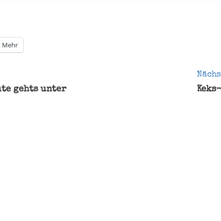
Mehr
gation
Nächs
ute gehts unter
Keks