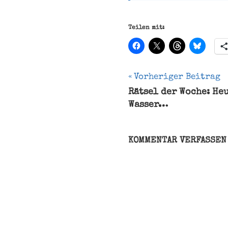
Teilen mit:
Beitragsnavi
Vorheriger Beitrag
Rätsel der Woche: He
Blumentiere
Wasser…
Nesseltiere
Nordsee
KOMMENTAR VERFASSEN