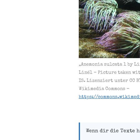
„Anemonia sulcata 1 by L
Liné1 – Picture taken wi
IS. Lizenziert unter CC B
Wikimedia Commons –
https://commons.wikimed
Wenn dir die Texte h