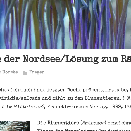
 der Nordsee/Lösung zum R
o Hörske
Fragen
hes ich euch Ende letzter Woche präsentiert habe, 
viridis/
sulcata
und zählt zu den Blumentieren. (( 
bt im Mittelmeer?
, Franckh-Kosmos Verlag, 1999, IS
Die
Blumentiere
(
Anthozoa
) bezeichn