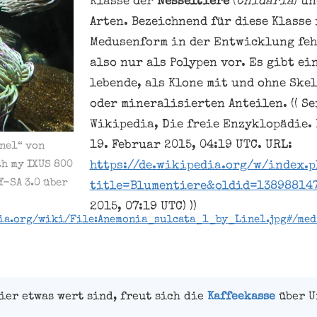
Klasse der
Nesseltiere
(
Cnidaria
) u
Arten. Bezeichnend für diese Klasse 
Medusenform in der Entwicklung feh
also nur als Polypen vor. Es gibt ei
lebende, als Klone mit und ohne Ske
oder mineralisierten Anteilen. (( Se
Wikipedia, Die freie Enzyklopädie.
19. Februar 2015, 04:19 UTC. URL:
ine1“ von
th my IXUS 800
https://de.wikipedia.org/w/index.p
Y-SA 3.0 über
title=Blumentiere&oldid=13898814
2015, 07:19 UTC) ))
ia.org/wiki/File:Anemonia_sulcata_1_by_Line1.jpg#/med
ier etwas wert sind, freut sich die
Kaffeekasse
über U