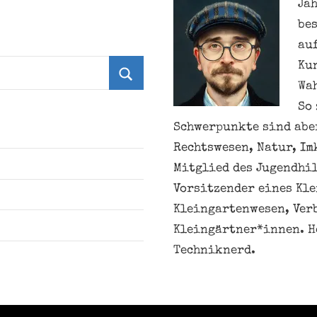
Jah
be
au
Ku
Wa
Suchen
So 
Schwerpunkte sind aber
Rechtswesen, Natur, Im
Mitglied des Jugendhil
Vorsitzender eines Kl
Kleingartenwesen, Ver
Kleingärtner*innen. H
Techniknerd.