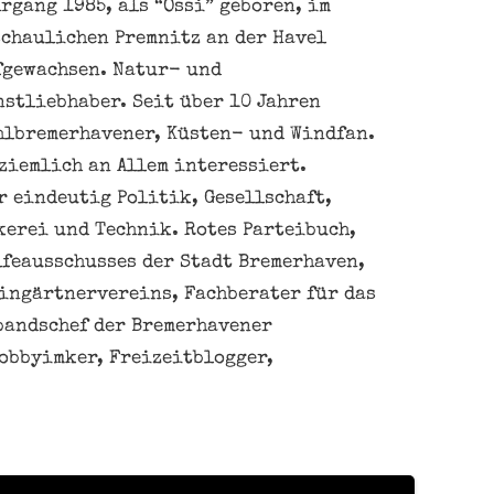
rgang 1985, als “Ossi” geboren, im
schaulichen Premnitz an der Havel
fgewachsen. Natur- und
nstliebhaber. Seit über 10 Jahren
hlbremerhavener, Küsten- und Windfan.
ziemlich an Allem interessiert.
 eindeutig Politik, Gesellschaft,
kerei und Technik. Rotes Parteibuch,
feausschusses der Stadt Bremerhaven,
eingärtnervereins, Fachberater für das
bandschef der Bremerhavener
obbyimker, Freizeitblogger,