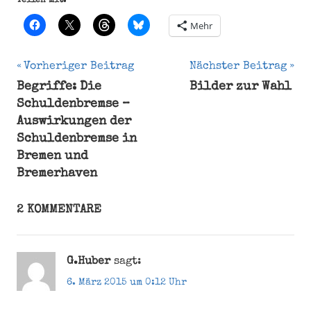
Teilen mit:
Mehr
Beitragsnavigation
Vorheriger Beitrag
Nächster Beitrag
Begriffe: Die
Bilder zur Wahl
5
Schuldenbremse –
Stimmen
Auswirkungen der
ab
Schuldenbremse in
16
Bremen und
Wahlrecht
Bremerhaven
2 KOMMENTARE
G.Huber
sagt:
6. März 2015 um 0:12 Uhr