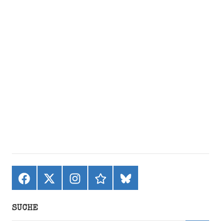
Facebook
X
Instagram
threads
bluesky
(ehemals
Twitter)
SUCHE