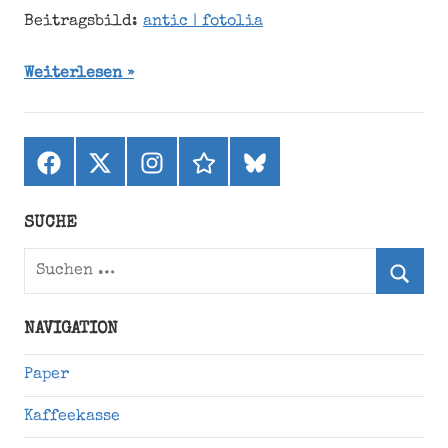
Beitragsbild:
antic | fotolia
Weiterlesen
Facebook
X
Instagram
threads
bluesky
(ehemals
Twitter)
SUCHE
Suchen
nach:
Suche
NAVIGATION
Paper
Kaffeekasse