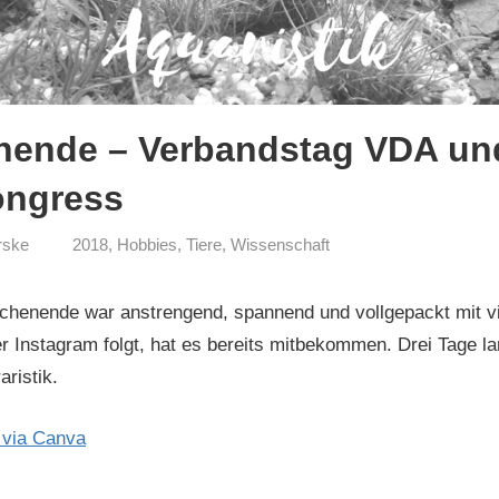
ende – Verbandstag VDA un
ongress
rske
2018
,
Hobbies
,
Tiere
,
Wissenschaft
ochenende war anstrengend, spannend und vollgepackt mit v
 Instagram folgt, hat es bereits mitbekommen. Drei Tage la
aristik.
 via Canva