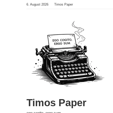
Zum
6. August 2026
Timos Paper
Inhalt
springen
Timos Paper
ego cogito, ergo sum