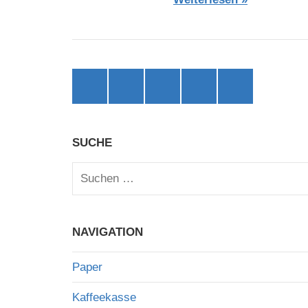
Facebook
X
Instagram
threads
bluesky
(ehemals
Twitter)
SUCHE
Suchen
nach:
NAVIGATION
Paper
Kaffeekasse