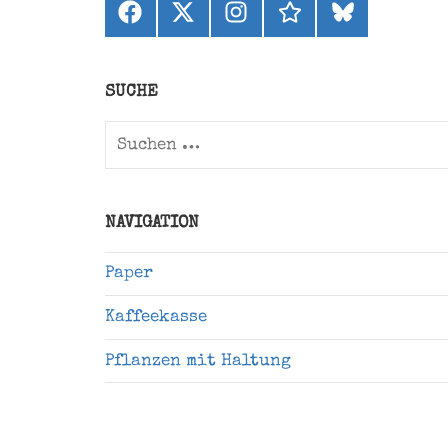
Facebook
X
Instagram
threads
bluesky
(ehemals
Twitter)
SUCHE
Suchen
nach:
NAVIGATION
Paper
Kaffeekasse
Pflanzen mit Haltung