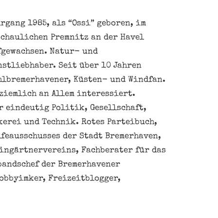
rgang 1985, als “Ossi” geboren, im
schaulichen Premnitz an der Havel
fgewachsen. Natur- und
nstliebhaber. Seit über 10 Jahren
hlbremerhavener, Küsten- und Windfan.
ziemlich an Allem interessiert.
 eindeutig Politik, Gesellschaft,
kerei und Technik. Rotes Parteibuch,
feausschusses der Stadt Bremerhaven,
eingärtnervereins, Fachberater für das
bandschef der Bremerhavener
obbyimker, Freizeitblogger,