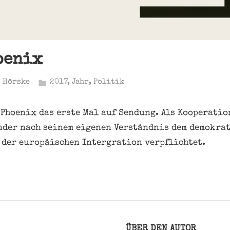
oenix
 Hörske
2017
,
Jahr
,
Politik
g Phoenix das erste Mal auf Sendung. Als Kooperati
nder nach seinem eigenen Verständnis dem demokra
der europäischen Intergration verpflichtet.
ÜBER DEN AUTOR