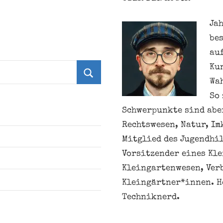
Jah
be
au
Ku
Wa
Suchen
So 
Schwerpunkte sind aber
Rechtswesen, Natur, Im
Mitglied des Jugendhil
Vorsitzender eines Kl
Kleingartenwesen, Ver
Kleingärtner*innen. H
Techniknerd.