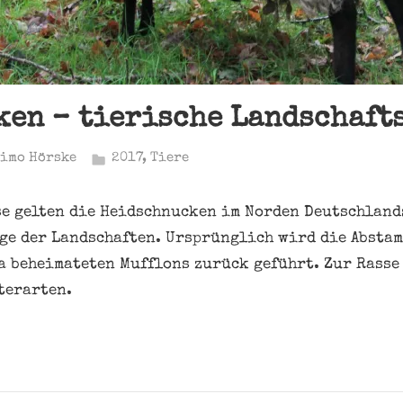
en – tierische Landschaft
imo Hörske
2017
,
Tiere
se gelten die Heidschnucken im Norden Deutschland
ege der Landschaften. Ursprünglich wird die Absta
 beheimateten Mufflons zurück geführt. Zur Rasse
terarten.