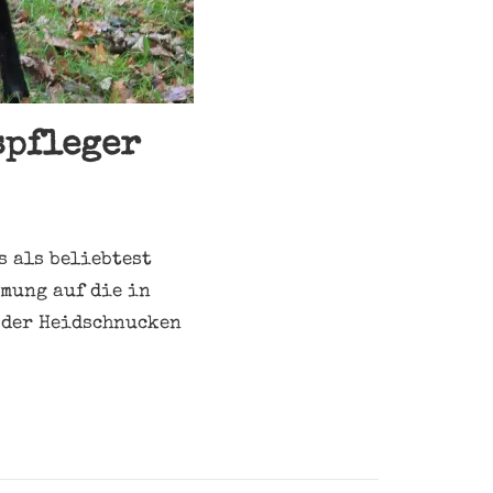
spfleger
s als beliebtest
mmung auf die in
 der Heidschnucken