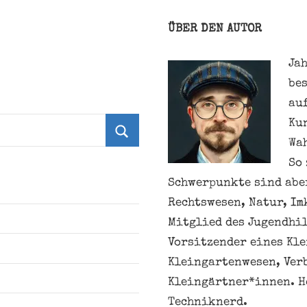
ÜBER DEN AUTOR
Jah
be
au
Ku
Wa
Suchen
So 
Schwerpunkte sind aber
Rechtswesen, Natur, Im
Mitglied des Jugendhil
Vorsitzender eines Kl
Kleingartenwesen, Ver
Kleingärtner*innen. H
Techniknerd.