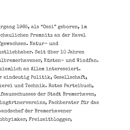
rgang 1985, als “Ossi” geboren, im
schaulichen Premnitz an der Havel
fgewachsen. Natur- und
nstliebhaber. Seit über 10 Jahren
hlbremerhavener, Küsten- und Windfan.
ziemlich an Allem interessiert.
 eindeutig Politik, Gesellschaft,
kerei und Technik. Rotes Parteibuch,
feausschusses der Stadt Bremerhaven,
eingärtnervereins, Fachberater für das
bandschef der Bremerhavener
obbyimker, Freizeitblogger,