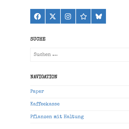
Facebook
X
Instagram
threads
bluesky
(ehemals
Twitter)
SUCHE
Suchen
nach:
NAVIGATION
Paper
Kaffeekasse
Pflanzen mit Haltung