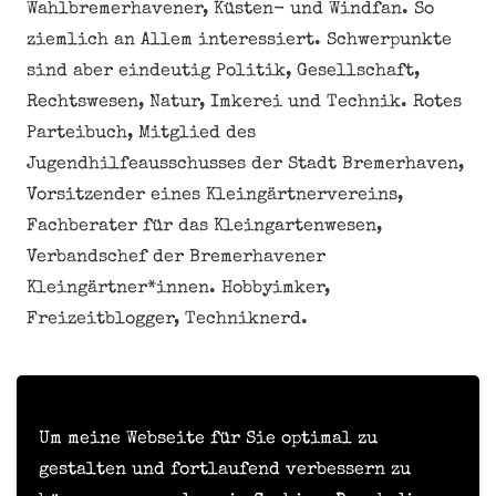
Wahlbremerhavener, Küsten- und Windfan. So
ziemlich an Allem interessiert. Schwerpunkte
sind aber eindeutig Politik, Gesellschaft,
Rechtswesen, Natur, Imkerei und Technik. Rotes
Parteibuch, Mitglied des
Jugendhilfeausschusses der Stadt Bremerhaven,
Vorsitzender eines Kleingärtnervereins,
Fachberater für das Kleingartenwesen,
Verbandschef der Bremerhavener
Kleingärtner*innen. Hobbyimker,
Freizeitblogger, Techniknerd.
Meine personenbezogenen Daten nicht verkaufen
oder weitergeben
Um meine Webseite für Sie optimal zu
gestalten und fortlaufend verbessern zu