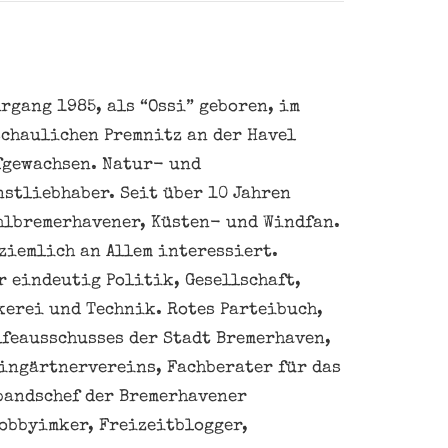
rgang 1985, als “Ossi” geboren, im
schaulichen Premnitz an der Havel
fgewachsen. Natur- und
nstliebhaber. Seit über 10 Jahren
hlbremerhavener, Küsten- und Windfan.
ziemlich an Allem interessiert.
 eindeutig Politik, Gesellschaft,
kerei und Technik. Rotes Parteibuch,
feausschusses der Stadt Bremerhaven,
eingärtnervereins, Fachberater für das
bandschef der Bremerhavener
obbyimker, Freizeitblogger,