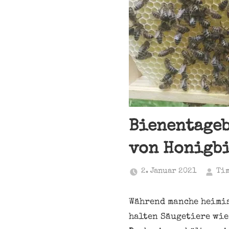
Bienentageb
von Honigb
2. Januar 2021
Ti
Während manche heimis
halten Säugetiere wie