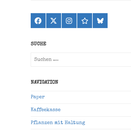
Facebook
X
Instagram
threads
bluesky
(ehemals
Twitter)
SUCHE
Suchen
nach:
NAVIGATION
Paper
Kaffeekasse
Pflanzen mit Haltung