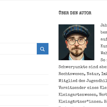
ÜBER DEN AUTOR
Jah
be
au
Ku
Wa
Suchen
So 
Schwerpunkte sind aber
Rechtswesen, Natur, Im
Mitglied des Jugendhil
Vorsitzender eines Kl
Kleingartenwesen, Ver
Kleingärtner*innen. H