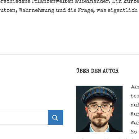
erschiedene Pflanzenwelten aufeinander. Ein kurze
utzen, Wahrnehmung und die Frage, was eigentlich
ÜBER DEN AUTOR
Jah
be
au
Ku
Wa
Suchen
So 