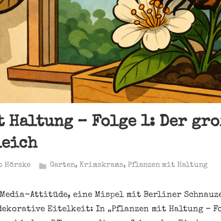
t Haltung – Folge 1: Der gr
leich
o Hörske
Garten
,
Krimskrams
,
Pflanzen mit Haltung
Media-Attitüde, eine Mispel mit Berliner Schnauz
dekorative Eitelkeit: In „Pflanzen mit Haltung – F