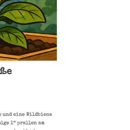
oße
e und eine Wildbiene
olge 1“ prallen am