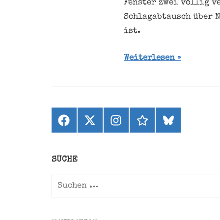
Fenster zwei völlig v
Schlagabtausch über N
ist.
Weiterlesen
Facebook
X
Instagram
threads
bluesky
(ehemals
Twitter)
SUCHE
Suchen
nach: