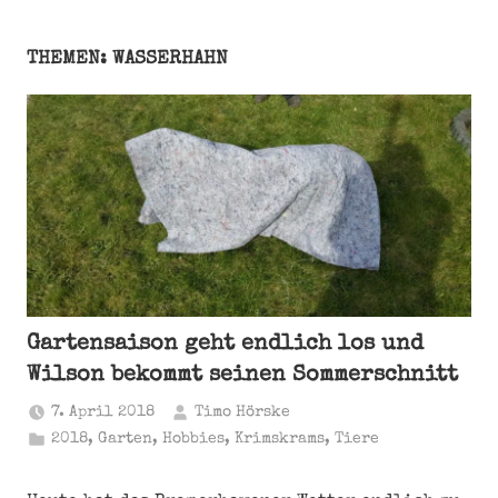
THEMEN: WASSERHAHN
Gartensaison geht endlich los und
Wilson bekommt seinen Sommerschnitt
7. April 2018
Timo Hörske
2018
,
Garten
,
Hobbies
,
Krimskrams
,
Tiere