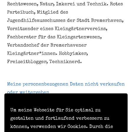
Rechtswesen, Natur, Imkerei und Technik. Rotes
Parteibuch, Mitglied des
Jugendhilfeausschusses der Stadt Bremerhaven,
Vorsitzender eines Kleingärtnervereins,
Fachberater für das Kleingartenwesen,
Verbandschef der Bremerhavener
Kleingärtner*innen. Hobbyimker,
Freizeitblogger, Techniknerd.
Meine personenbezogenen Daten nicht verkaufen
oder weitergeben
Um meine Webseite für Sie optimal zu
Kontakt
gestalten und fortlaufend verbessern zu
können, verwenden wir Cookies. Durch die
Impressum