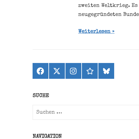
zweiten Weltkrieg. Es
neugegründeten Bunde
Weiterlesen
Facebook
X
Instagram
threads
bluesky
(ehemals
Twitter)
SUCHE
Suchen
nach:
NAVIGATION