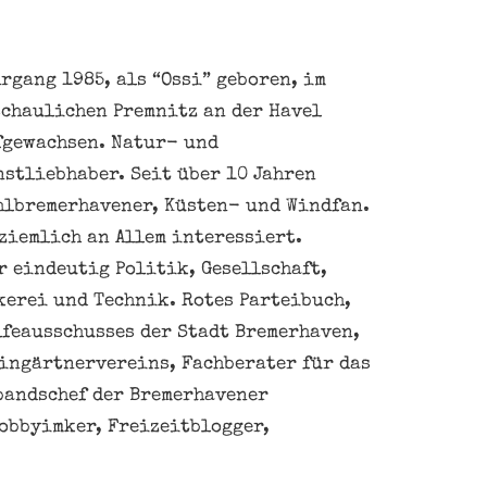
rgang 1985, als “Ossi” geboren, im
schaulichen Premnitz an der Havel
fgewachsen. Natur- und
nstliebhaber. Seit über 10 Jahren
hlbremerhavener, Küsten- und Windfan.
ziemlich an Allem interessiert.
 eindeutig Politik, Gesellschaft,
kerei und Technik. Rotes Parteibuch,
feausschusses der Stadt Bremerhaven,
eingärtnervereins, Fachberater für das
bandschef der Bremerhavener
obbyimker, Freizeitblogger,