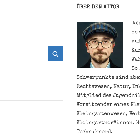
ÜBER DEN AUTOR
Jah
be
au
Ku
Wa
Suchen
So 
Schwerpunkte sind aber
Rechtswesen, Natur, Im
Mitglied des Jugendhil
Vorsitzender eines Kl
Kleingartenwesen, Ver
Kleingärtner*innen. H
Techniknerd.