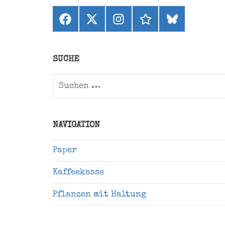
Facebook
X
Instagram
threads
bluesky
(ehemals
Twitter)
SUCHE
Suchen
nach:
NAVIGATION
Paper
Kaffeekasse
Pflanzen mit Haltung