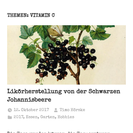
THEMEN: VITAMIN C
Likörherstellung von der Schwarzen
Johannisbeere
12. Oktober 2017
Timo Hörske
2017
,
Essen
,
Garten
,
Hobbies