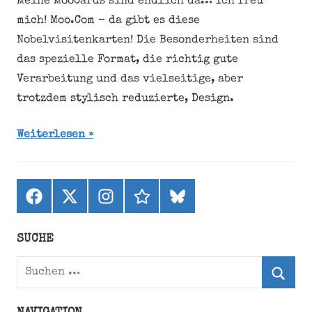
Meine MooCards sind endlich da… Ich freu
mich! Moo.Com – da gibt es diese
Nobelvisitenkarten! Die Besonderheiten sind
das spezielle Format, die richtig gute
Verarbeitung und das vielseitige, aber
trotzdem stylisch reduzierte, Design.
Weiterlesen
Facebook
X
Instagram
threads
bluesky
(ehemals
Twitter)
SUCHE
Suchen
nach:
Suche