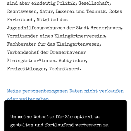
sind aber eindeutig Politik, Gesellschaft,
Rechtswesen, Natur, Imkerei und Technik. Rotes
Parteibuch, Mitglied des
Jugendhilfeausschusses der Stadt Bremerhaven,
Vorsitzender eines Kleingärtnervereins,
Fachberater für das Kleingartenwesen,
Verbandschef der Bremerhavener
Kleingärtner*innen. Hobbyimker,
Freizeitblogger, Techniknerd.
Meine personenbezogenen Daten nicht verkaufen
oder weitergeben
Um meine Webseite für Sie optimal zu
Kontakt
gestalten und fortlaufend verbessern zu