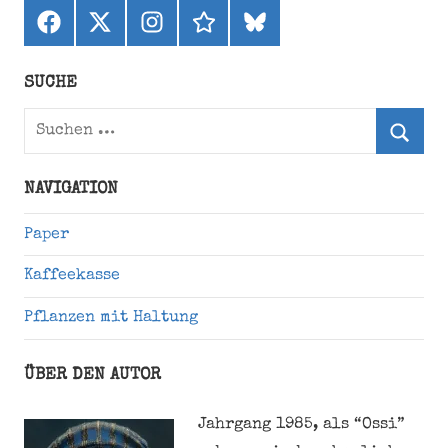
Facebook
X
Instagram
threads
bluesky
(ehemals
Twitter)
SUCHE
Suchen
nach:
Suche
NAVIGATION
Paper
Kaffeekasse
Pflanzen mit Haltung
ÜBER DEN AUTOR
Jahrgang 1985, als “Ossi”