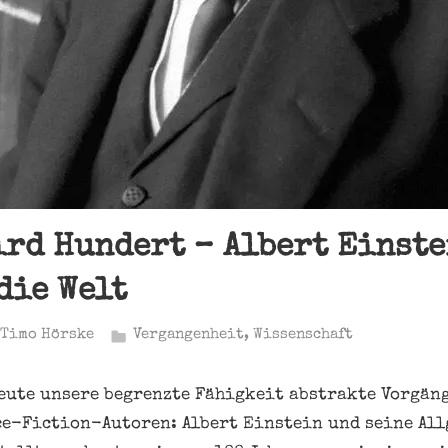
ird Hundert – Albert Einst
die Welt
Timo Hörske
Vergangenheit
,
Wissenschaft
heute unsere begrenzte Fähigkeit abstrakte Vorgän
ce-Fiction-Autoren: Albert Einstein und seine Al