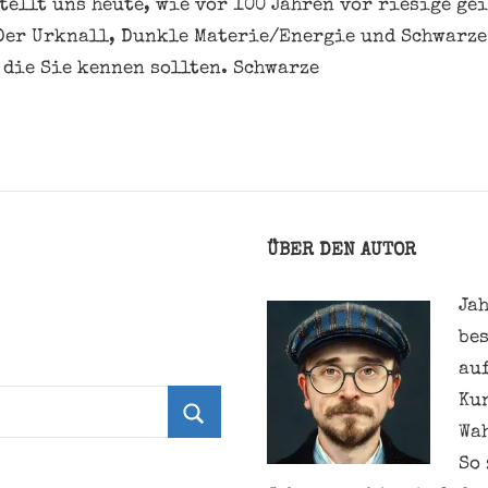
tellt uns heute, wie vor 100 Jahren vor riesige ge
Der Urknall, Dunkle Materie/Energie und Schwarze
 die Sie kennen sollten. Schwarze
ÜBER DEN AUTOR
Jah
be
au
Ku
Wa
Suchen
So 