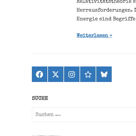
Relativitätstheorie s
Herrausforderungen. 
Energie sind Begriffe
Weiterlesen
Facebook
X
Instagram
threads
bluesky
(ehemals
Twitter)
SUCHE
Suchen
nach: