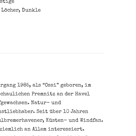
istige
 Löcher, Dunkle
rgang 1985, als “Ossi” geboren, im
schaulichen Premnitz an der Havel
fgewachsen. Natur- und
nstliebhaber. Seit über 10 Jahren
hlbremerhavener, Küsten- und Windfan.
ziemlich an Allem interessiert.