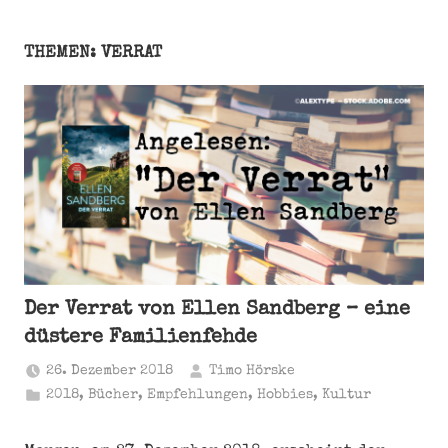
THEMEN: VERRAT
Der Verrat von Ellen Sandberg – eine
düstere Familienfehde
26. Dezember 2018
Timo Hörske
2018
,
Bücher
,
Empfehlungen
,
Hobbies
,
Kultur