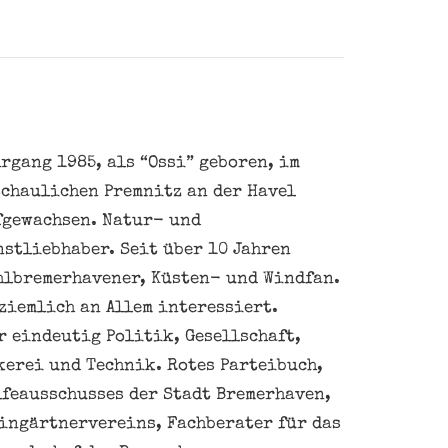
rgang 1985, als “Ossi” geboren, im
schaulichen Premnitz an der Havel
fgewachsen. Natur- und
nstliebhaber. Seit über 10 Jahren
hlbremerhavener, Küsten- und Windfan.
ziemlich an Allem interessiert.
 eindeutig Politik, Gesellschaft,
kerei und Technik. Rotes Parteibuch,
feausschusses der Stadt Bremerhaven,
eingärtnervereins, Fachberater für das