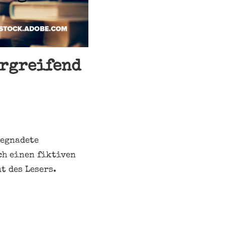
ergreifend
begnadete
ch einen fiktiven
t des Lesers.