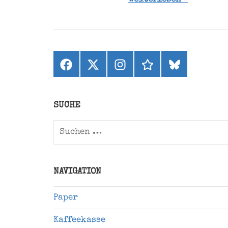
Facebook
X
Instagram
threads
bluesky
(ehemals
Twitter)
SUCHE
Suchen
nach:
NAVIGATION
Paper
Kaffeekasse