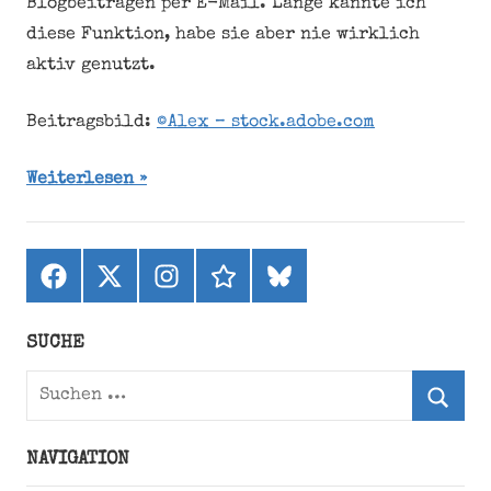
Blogbeiträgen per E-Mail. Lange kannte ich
diese Funktion, habe sie aber nie wirklich
aktiv genutzt.
Beitragsbild:
©Alex – stock.adobe.com
Weiterlesen
Facebook
X
Instagram
threads
bluesky
(ehemals
Twitter)
SUCHE
Suchen
nach:
Suche
NAVIGATION