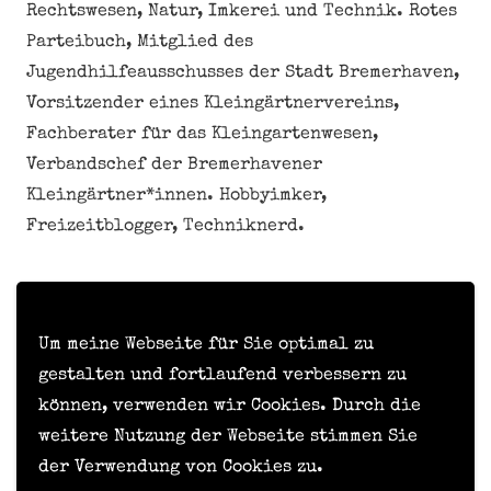
Rechtswesen, Natur, Imkerei und Technik. Rotes
Parteibuch, Mitglied des
Jugendhilfeausschusses der Stadt Bremerhaven,
Vorsitzender eines Kleingärtnervereins,
Fachberater für das Kleingartenwesen,
Verbandschef der Bremerhavener
Kleingärtner*innen. Hobbyimker,
Freizeitblogger, Techniknerd.
Meine personenbezogenen Daten nicht verkaufen
oder weitergeben
Um meine Webseite für Sie optimal zu
gestalten und fortlaufend verbessern zu
können, verwenden wir Cookies. Durch die
Kontakt
weitere Nutzung der Webseite stimmen Sie
der Verwendung von Cookies zu.
Impressum