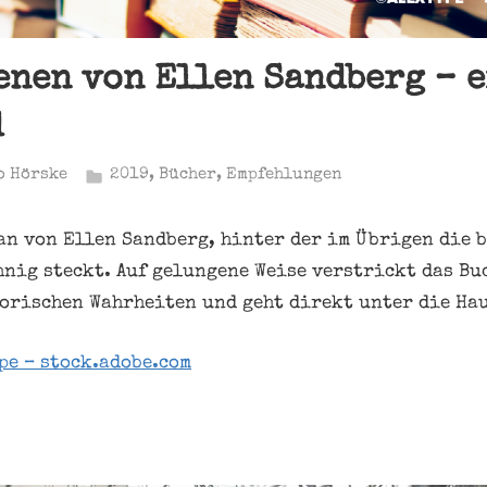
enen von Ellen Sandberg – 
d
o Hörske
2019
,
Bücher
,
Empfehlungen
an von Ellen Sandberg, hinter der im Übrigen die 
nig steckt. Auf gelungene Weise verstrickt das Bu
orischen Wahrheiten und geht direkt unter die Hau
pe – stock.adobe.com