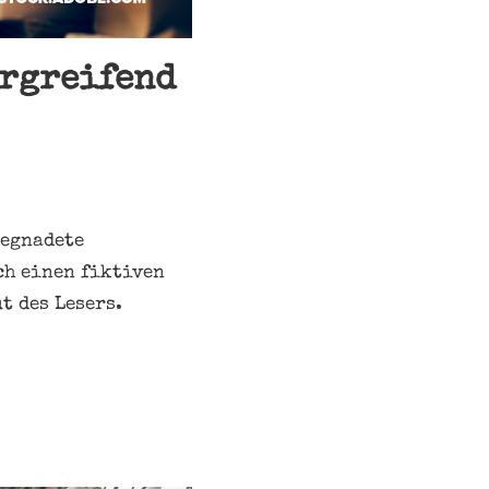
ergreifend
begnadete
ch einen fiktiven
t des Lesers.