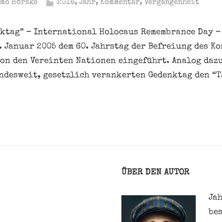
mo Hörske
2016
,
Jahr
,
Kommentar
,
Vergangenheit
ktag” – International Holocaus Remembrance Day –
. Januar 2005 dem 60. Jahrstag der Befreiung des K
n den Vereinten Nationen eingeführt. Analog dazu
ndesweit, gesetzlich verankerten Gedenktag den “T
ÜBER DEN AUTOR
Jah
be