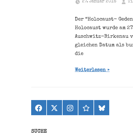
27. Januar 2016
Ti
Der “Holocaust- Geden
Holocaust wurde am 27
Auschwitz-Birkenau vo
gleichen Datum als bu
die
Weiterlesen
Facebook
X
Instagram
threads
bluesky
(ehemals
Twitter)
SUCHE