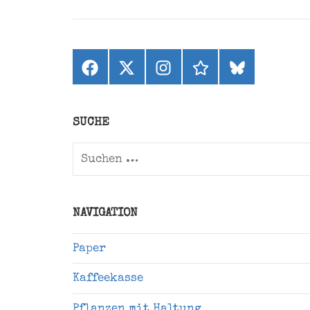
Facebook
X
Instagram
threads
bluesky
(ehemals
Twitter)
SUCHE
Suchen
nach:
NAVIGATION
Paper
Kaffeekasse
Pflanzen mit Haltung