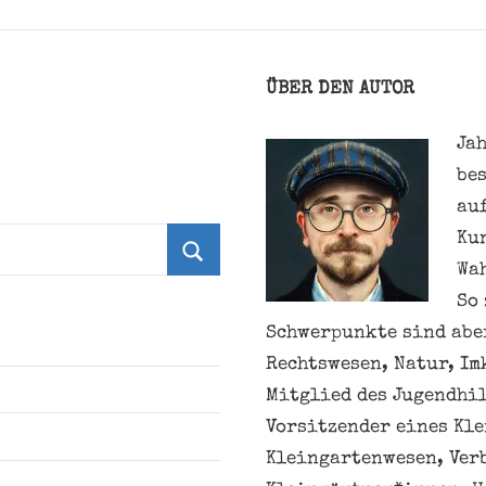
ÜBER DEN AUTOR
Jah
be
au
Ku
Wa
Suchen
So 
Schwerpunkte sind aber
Rechtswesen, Natur, Im
Mitglied des Jugendhil
Vorsitzender eines Kl
Kleingartenwesen, Ver