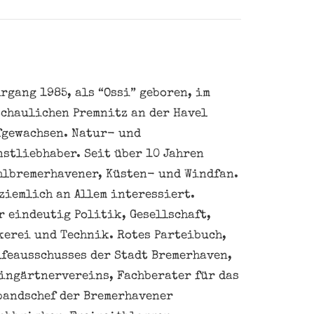
rgang 1985, als “Ossi” geboren, im
schaulichen Premnitz an der Havel
fgewachsen. Natur- und
nstliebhaber. Seit über 10 Jahren
hlbremerhavener, Küsten- und Windfan.
ziemlich an Allem interessiert.
 eindeutig Politik, Gesellschaft,
kerei und Technik. Rotes Parteibuch,
feausschusses der Stadt Bremerhaven,
eingärtnervereins, Fachberater für das
bandschef der Bremerhavener