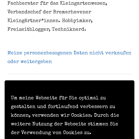
Fachberater für das Kleingartenwesen,
Verbandschef der Bremerhavener
Kleingärtner*innen. Hobbyimker,
Freizeitblogger, Techniknerd.
Meine personenbezogenen Daten nicht verkaufen
oder weitergeben
Kontakt
Impressum
Um meine Webseite für Sie optimal zu
gestalten und fortlaufend verbessern zu
Datenschutzerklärung
können, verwenden wir Cookies. Durch die
Formular zur Anforderung von Benutzerdaten
weitere Nutzung der Webseite stimmen Sie
der Verwendung von Cookies zu.
© Timo Hörske, 2015 - 2026