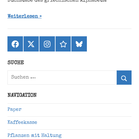
Buchstabe des griechischen Alphabets.
Weiterlesen
Facebook
X
Instagram
threads
bluesky
(ehemals
Twitter)
SUCHE
Suchen
nach:
Suche
NAVIGATION
Paper
Kaffeekasse
Pflanzen mit Haltung