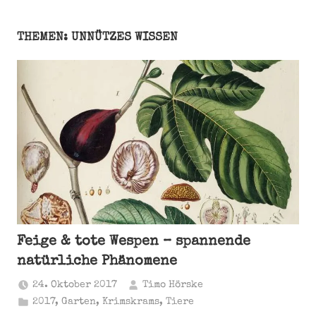
THEMEN: UNNÜTZES WISSEN
Feige & tote Wespen – spannende
natürliche Phänomene
24. Oktober 2017
Timo Hörske
2017
,
Garten
,
Krimskrams
,
Tiere