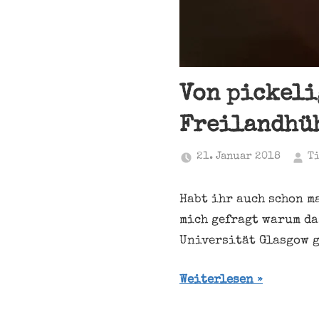
Von pickeli
Freilandhü
21. Januar 2018
T
Habt ihr auch schon m
mich gefragt warum das
Universität Glasgow 
Weiterlesen