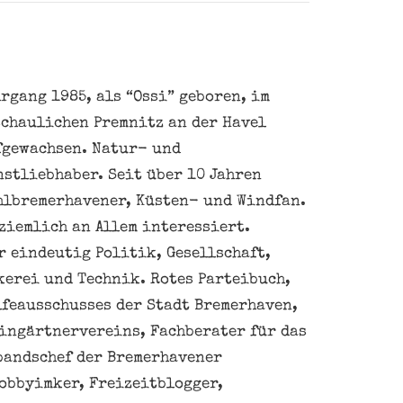
rgang 1985, als “Ossi” geboren, im
schaulichen Premnitz an der Havel
fgewachsen. Natur- und
nstliebhaber. Seit über 10 Jahren
hlbremerhavener, Küsten- und Windfan.
ziemlich an Allem interessiert.
 eindeutig Politik, Gesellschaft,
kerei und Technik. Rotes Parteibuch,
feausschusses der Stadt Bremerhaven,
eingärtnervereins, Fachberater für das
bandschef der Bremerhavener
obbyimker, Freizeitblogger,