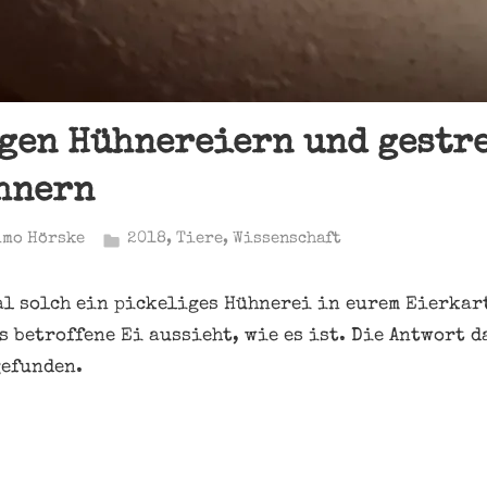
gen Hühnereiern und gestr
hnern
imo Hörske
2018
,
Tiere
,
Wissenschaft
al solch ein pickeliges Hühnerei in eurem Eierkar
 betroffene Ei aussieht, wie es ist. Die Antwort d
gefunden.