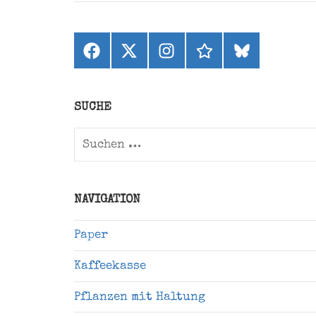
Facebook
X
Instagram
threads
bluesky
(ehemals
Twitter)
SUCHE
Suchen
nach:
NAVIGATION
Paper
Kaffeekasse
Pflanzen mit Haltung