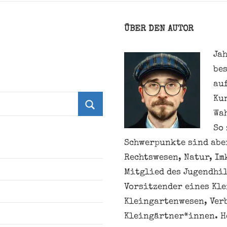
ÜBER DEN AUTOR
Jah
be
au
Ku
Wa
Suchen
So 
Schwerpunkte sind aber
Rechtswesen, Natur, Im
Mitglied des Jugendhil
Vorsitzender eines Kl
Kleingartenwesen, Ver
Kleingärtner*innen. H