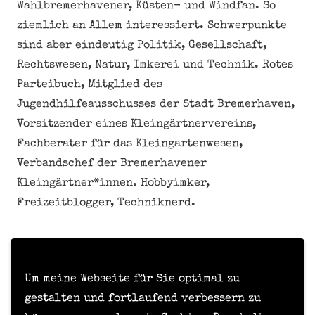
Wahlbremerhavener, Küsten- und Windfan. So
ziemlich an Allem interessiert. Schwerpunkte
sind aber eindeutig Politik, Gesellschaft,
Rechtswesen, Natur, Imkerei und Technik. Rotes
Parteibuch, Mitglied des
Jugendhilfeausschusses der Stadt Bremerhaven,
Vorsitzender eines Kleingärtnervereins,
Fachberater für das Kleingartenwesen,
Verbandschef der Bremerhavener
Kleingärtner*innen. Hobbyimker,
Freizeitblogger, Techniknerd.
Meine personenbezogenen Daten nicht verkaufen
oder weitergeben
Um meine Webseite für Sie optimal zu
gestalten und fortlaufend verbessern zu