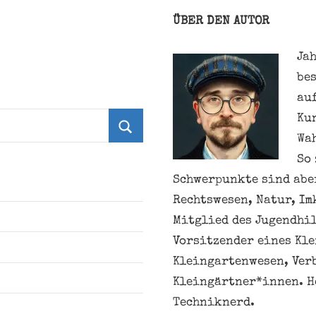
ÜBER DEN AUTOR
Jah
be
au
Ku
Wa
Suchen
So 
Schwerpunkte sind aber
Rechtswesen, Natur, Im
Mitglied des Jugendhil
Vorsitzender eines Kl
Kleingartenwesen, Ver
Kleingärtner*innen. H
Techniknerd.