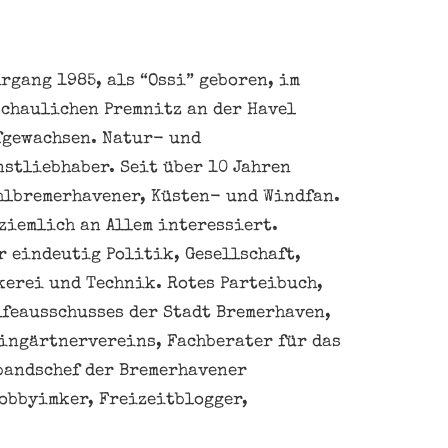
rgang 1985, als “Ossi” geboren, im
schaulichen Premnitz an der Havel
fgewachsen. Natur- und
nstliebhaber. Seit über 10 Jahren
hlbremerhavener, Küsten- und Windfan.
ziemlich an Allem interessiert.
 eindeutig Politik, Gesellschaft,
kerei und Technik. Rotes Parteibuch,
feausschusses der Stadt Bremerhaven,
eingärtnervereins, Fachberater für das
bandschef der Bremerhavener
obbyimker, Freizeitblogger,