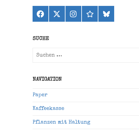
Facebook
X
Instagram
threads
bluesky
(ehemals
Twitter)
SUCHE
Suchen
nach:
NAVIGATION
Paper
Kaffeekasse
Pflanzen mit Haltung