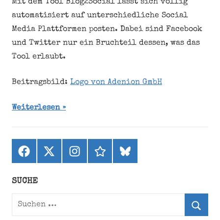
Mit dem Tool Blog2Social lässt sich völlig
automatisiert auf unterschiedliche Social
Media Plattformen posten. Dabei sind Facebook
und Twitter nur ein Bruchteil dessen, was das
Tool erlaubt.
Beitragsbild:
Logo von Adenion GmbH
Weiterlesen
Facebook
X
Instagram
threads
bluesky
(ehemals
Twitter)
SUCHE
Suchen
nach: