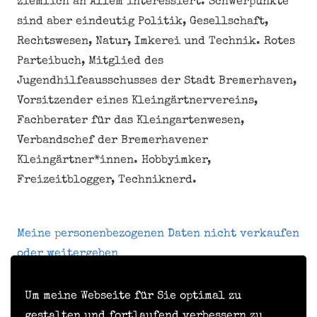
ziemlich an Allem interessiert. Schwerpunkte
sind aber eindeutig Politik, Gesellschaft,
Rechtswesen, Natur, Imkerei und Technik. Rotes
Parteibuch, Mitglied des
Jugendhilfeausschusses der Stadt Bremerhaven,
Vorsitzender eines Kleingärtnervereins,
Fachberater für das Kleingartenwesen,
Verbandschef der Bremerhavener
Kleingärtner*innen. Hobbyimker,
Freizeitblogger, Techniknerd.
Meine personenbezogenen Daten nicht verkaufen
oder weitergeben
Um meine Webseite für Sie optimal zu
Kontakt
gestalten und fortlaufend verbessern zu