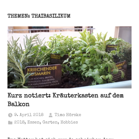
THEMEN: THAIBASILIKUM
Kurz notiert: Kräuterkasten auf dem
Balkon
9. April 2018
Timo Hörske
2018
,
Essen
,
Garten
,
Hobbies