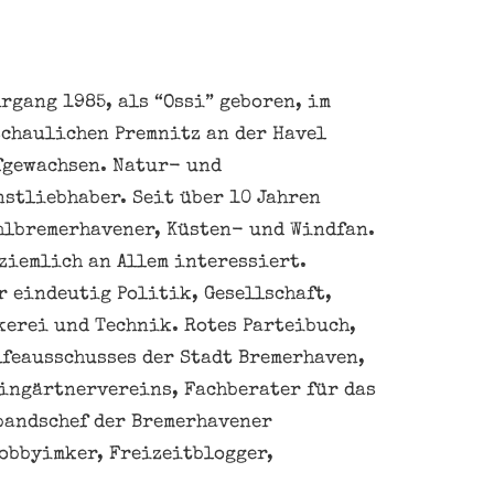
rgang 1985, als “Ossi” geboren, im
schaulichen Premnitz an der Havel
fgewachsen. Natur- und
nstliebhaber. Seit über 10 Jahren
hlbremerhavener, Küsten- und Windfan.
ziemlich an Allem interessiert.
 eindeutig Politik, Gesellschaft,
kerei und Technik. Rotes Parteibuch,
feausschusses der Stadt Bremerhaven,
eingärtnervereins, Fachberater für das
bandschef der Bremerhavener
obbyimker, Freizeitblogger,