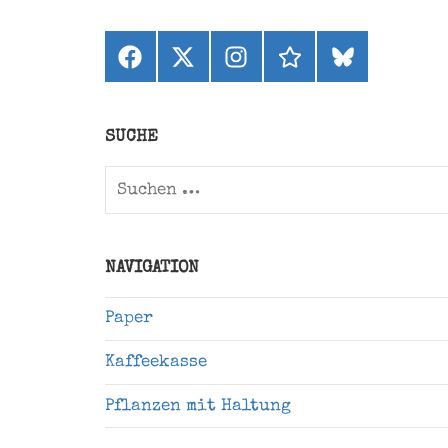
Facebook
X
Instagram
threads
bluesky
(ehemals
Twitter)
SUCHE
Suchen
nach:
NAVIGATION
Paper
Kaffeekasse
Pflanzen mit Haltung