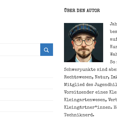
ÜBER DEN AUTOR
Jah
be
au
Ku
Wa
Suchen
So 
Schwerpunkte sind aber
Rechtswesen, Natur, Im
Mitglied des Jugendhil
Vorsitzender eines Kl
Kleingartenwesen, Ver
Kleingärtner*innen. H
Techniknerd.