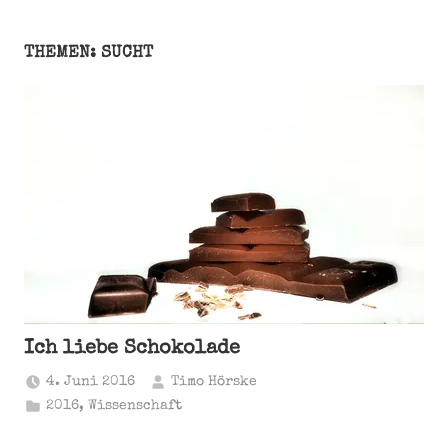
THEMEN: SUCHT
Ich liebe Schokolade
4. Juni 2016
Timo Hörske
2016
,
Wissenschaft