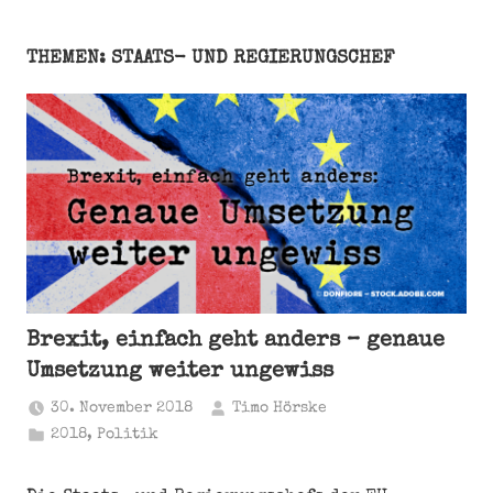
THEMEN: STAATS- UND REGIERUNGSCHEF
Brexit, einfach geht anders – genaue
Umsetzung weiter ungewiss
30. November 2018
Timo Hörske
2018
,
Politik