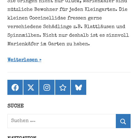
Sie bringen nicht nur Glück, Marienkäfer sind
nützliche Bewohner für jeden Kleingarten. Die
kleinen Coccinellidae fressen gerne
verschiedene Schädlinge z.B. Blattläusen und
Spinnmilben. Nicht nur deshalb ist es sinnvoll
Marienkäfer im Garten zu haben.
Weiterlesen
Facebook
X
Instagram
threads
bluesky
(ehemals
Twitter)
SUCHE
Suchen
nach:
Suche