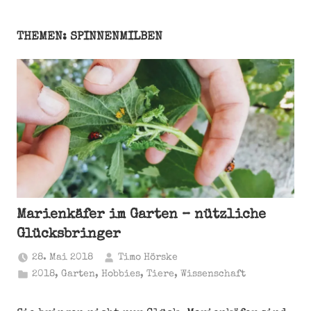
THEMEN: SPINNENMILBEN
Marienkäfer im Garten – nützliche
Glücksbringer
28. Mai 2018
Timo Hörske
2018
,
Garten
,
Hobbies
,
Tiere
,
Wissenschaft