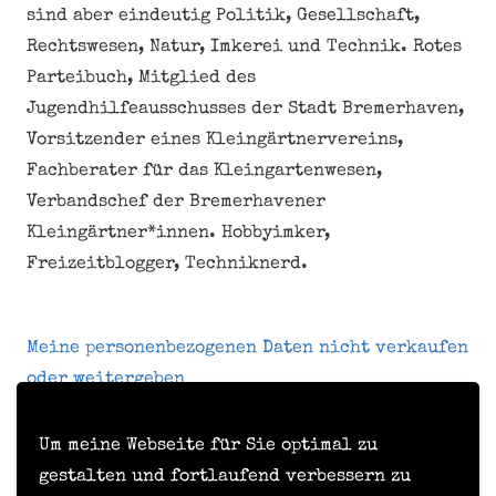
sind aber eindeutig Politik, Gesellschaft,
Rechtswesen, Natur, Imkerei und Technik. Rotes
Parteibuch, Mitglied des
Jugendhilfeausschusses der Stadt Bremerhaven,
Vorsitzender eines Kleingärtnervereins,
Fachberater für das Kleingartenwesen,
Verbandschef der Bremerhavener
Kleingärtner*innen. Hobbyimker,
Freizeitblogger, Techniknerd.
Meine personenbezogenen Daten nicht verkaufen
oder weitergeben
Um meine Webseite für Sie optimal zu
Kontakt
gestalten und fortlaufend verbessern zu